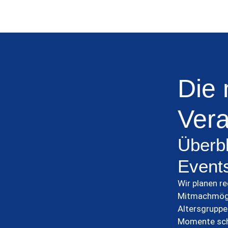
Die 
Vera
Überbl
Event
Wir planen r
Mitmachmögli
Altersgrupp
Momente sch