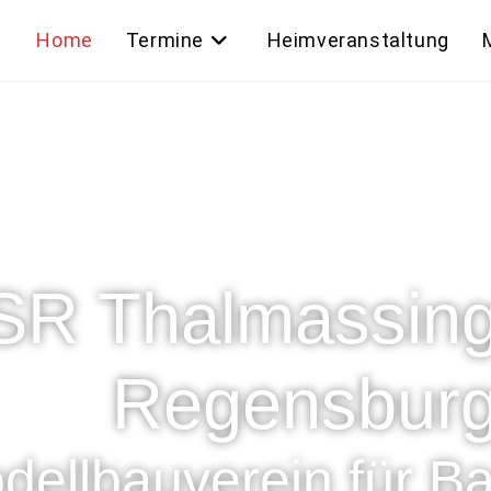
Home
Termine
Heimveranstaltung
R Thalmassing
Regensburg
dellbauverein für Ba