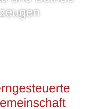
rzeugen
erngesteuerte
emeinschaft