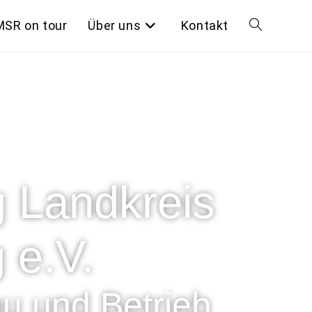
MSR on tour
Über uns
Kontakt
 Landkreis
 e.V.
u und Betrieb