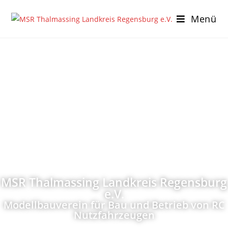
Menü
MSR Thalmassing Landkreis Regensburg
e.V.
Modellbauverein für Bau und Betrieb von RC
Nutzfahrzeugen