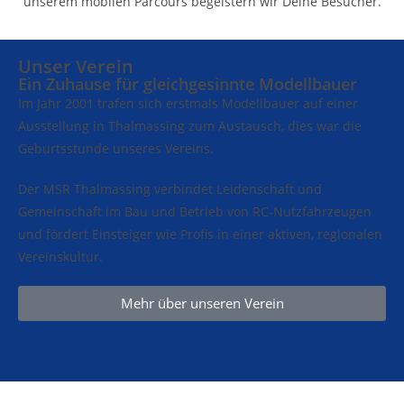
unserem mobilen Parcours begeistern wir Deine Besucher.
Unser Verein
Ein Zuhause für gleichgesinnte Modellbauer
Im Jahr 2001 trafen sich erstmals Modellbauer auf einer
Ausstellung in Thalmassing zum Austausch, dies war die
Geburtsstunde unseres Vereins.
Der MSR Thalmassing verbindet Leidenschaft und
Gemeinschaft im Bau und Betrieb von RC-Nutzfahrzeugen
und fördert Einsteiger wie Profis in einer aktiven, regionalen
Vereinskultur.
Mehr über unseren Verein